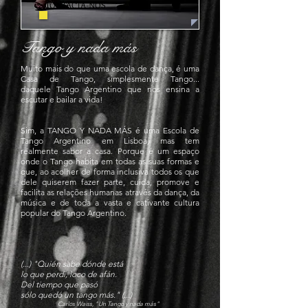
CONTACTA-NOS
Tango y nada más
Muito mais do que uma escola de dança, é uma
Casa de Tango, simplesmente Tango...
daquele Tango Argentino que nos ensina a
escutar e bailar a vida!
Sim, a TANGO Y NADA MÁS é uma Escola de
Tango Argentino em Lisboa, mas tem
realmente sabor a casa. Porque é um espaço
onde o Tango habita em todas as suas formas e
que, ao acolher de forma inclusiva todos os que
dele quiserem fazer parte, cuida, promove e
facilita as relações humanas através da dança, da
música e de toda a vasta e cativante cultura
popular do Tango Argentino.
(
...) "Quién sabe dónde está
lo que perdí, loco de afán.
Del tiempo que pasó
sólo quedó un tango más." (...)
Carlos Waiss, "Un Tango y nada más"