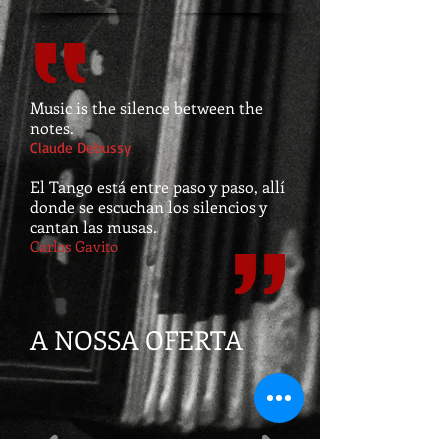
Music is the silence between the
notes.
Claude Debussy
El Tango está entre paso y paso, allí
donde se escuchan los silencios y
cantan las musas.
Carlos Gavito
A NOSSA OFERTA