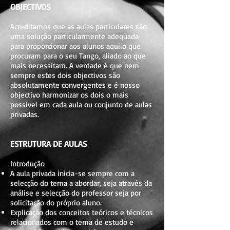
OBJECTIVOS
Acreditamos que as aulas particulares são
uma solução particularmente adequada
para proporcionar aos alunos aquilo que
procuram para o seu Tango, aliado ao que
mais necessitam. A verdade é que nem
sempre estes dois objectivos são
absolutamente convergentes e é nosso
objectivo harmonizar os dois o mais
possível em cada aula ou conjunto de aulas
privadas.
ESTRUTURA DE AULAS
Introdução
A aula privada inicia-se sempre com a
selecção do tema a abordar, seja através da
análise e selecção do professor seja por
solicitação do próprio aluno.
Explicação dos conceitos teóricos e técnicos
relacionados com o tema de estudo e