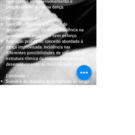
necessários ao desenvolvimento e
progressão do aluno na dança.
Desenvolvimento
Exercícios técnicos e práticos de
desenvolvimento do tema. Incidência na
comunicação orgânica e sem esforço.
Aplicação prática do conceito abordado à
dança improvisada. Incidência nas
diferentes possibilidades de utilização da
estrutura rítmica da música com vista ao
desenvolvimento da musicalidade do aluno.
Conclusão
Sumário do trabalho desenvolvido ao longo
da aula com revisão dos aspectos técnicos
abordados com vista à consolidação
intelectual da informação essencial.
Orientação para uma contínua e autónoma
exploração e desenvolvimento do tema.