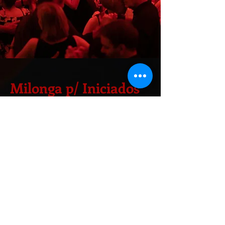
Milonga p/ Iniciados
Próximas Datas:
22 Setembro, 13 Outubro, 24
Novembro, 22 Dezembro
HORÁRIO:
20h30 - 21h50 | Aula DROP IN | Iniciados
22h00 - 24h00 | Milonga Para Iniciados
PREÇOS:
Aula:
€20,00 com Milonga incluída (aluno