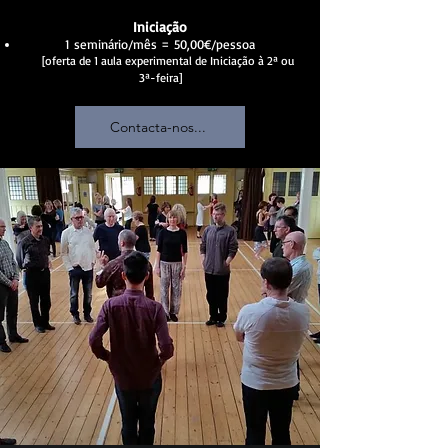
Iniciação
1 seminário/mês = 50,00€/pessoa
​
[oferta de 1 au
la experimental d
e Iniciação à 2ª ou
3ª-feira]​
Contacta-nos...