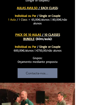
(single or couples)
AULAS AVULSO
/
EACH CLASS
:
Individual ou Par
/
Single or Couple
1 Aula
/
1 Class
= 65,00€/alunos | 80,00€/não
alunos
PACK DE 10 AUL
AS
/
10 CLASSES
BUNDLE
(60m/aula):
Individual ou Par
/
Single or Couple
600,00€/alunos | €750,00/não alunos
Grupos:
Orçamento mediante proposta
Contacta-nos...